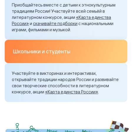
Приобщайтесь вместе с детьми к этнокультурным
традициям России! Участвуйте всей семьёй в
литературном конкурсе
, акции
«Карта единства
России»
и
скачивайте подборки
с национальными
играми, фильмами и музыкой.
Школьники и студенты
Участвуйте в
викторинах и интерактивах
,
открывайте традиции народов России и развивайте
свои творческие способности в
литературном
конкурсе
, акции
«Карта единства России»
.
Октябрь
Сентябрь
Август
Июль
Ноябрь
Май
Июнь