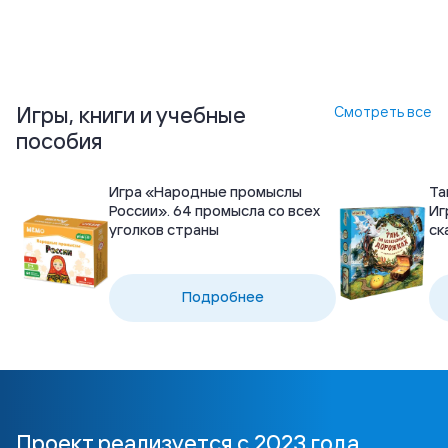
Игры, книги и учебные
Смотреть все
пособия
Игра «Народные промыслы
Та
России». 64 промысла со всех
Иг
уголков страны
ск
Подробнее
Проект реализуется с 2023 года