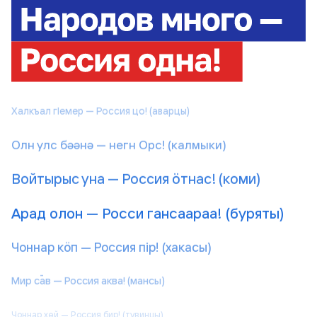
Калыкъёс трос — Россия одӥг! (удмурты)
Калык-влак шуко — Россий икте! (марийцы)
Халкъал гIемер — Россия цо! (аварцы)
Олн улс бәәнә — негн Орс! (калмыки)
Войтырыс уна — Россия ӧтнас! (коми)
Арад олон — Росси гансаараа! (буряты)
Чоннар кӧп — Россия пiр! (хакасы)