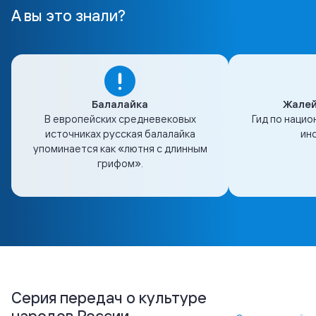
А вы это знали?
Балалайка
Жалей
В европейских средневековых
Гид по наци
источниках русская балалайка
ин
упоминается как «лютня с длинным
грифом».
Серия передач о культуре
народов России