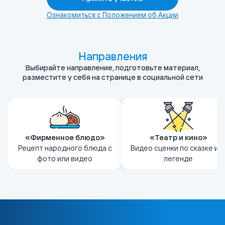
Ознакомиться с Положением об Акции
Направления
Выбирайте направление, подготовьте материал,
разместите у себя на странице в социальной сети
Расскажите о праздничном
Инсценируйте эпизод из
блюде своего народа,
народной сказки, легенды и
покажите его приготовление
предания, передав характе
«Фирменное блюдо»
«Театр и кино»
пошагово и добавьте
героев, сюжет и важные
Рецепт народного блюда с
Видео сценки по сказке ил
фотографии или видео
ценности, которые в них
фото или видео
легенде
процесса.
заложены.