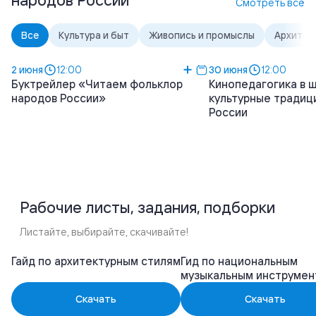
Смотреть всё
Все
Культура и быт
Живопись и промыслы
Архитек
2 июня
12:00
30 июня
12:00
Буктрейлер «Читаем фольклор
Кинопедагогика в ш
народов России»
культурные традиц
России
Рабочие листы, задания, подборки
Листайте, выбирайте, скачивайте!
Гайд по архитектурным стилям
Гид по национальным
музыкальным инструмен
Скачать
Скачать