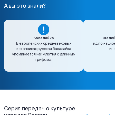
А вы это знали?
Балалайка
Жалей
В европейских средневековых
Гид по наци
источниках русская балалайка
ин
упоминается как «лютня с длинным
грифом».
Серия передач о культуре
народов России