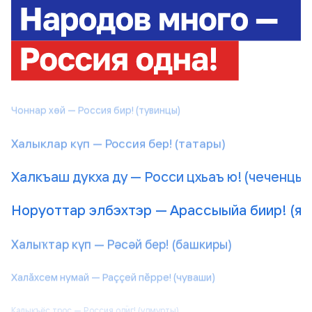
Чоннар кӧп — Россия пiр! (хакасы)
Мир са̄в — Россия аква! (мансы)
Чоннар хөй — Россия бир! (тувинцы)
Халыклар күп — Россия бер! (татары)
Халкъаш дукха ду — Росси цхьаъ ю! (чеченцы
Норуоттар элбэхтэр — Арассыыйа биир! (якуты)
Халыҡтар күп — Рәсәй бер! (башкиры)