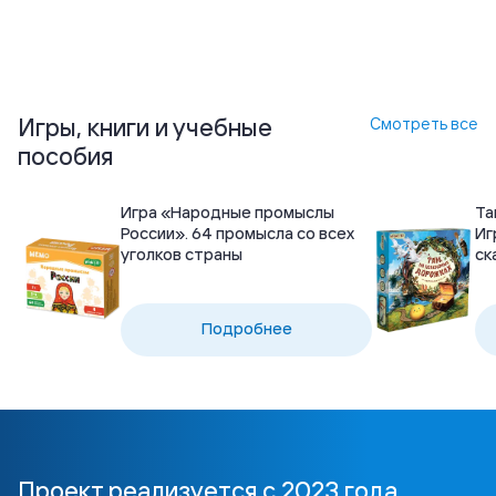
Игры, книги и учебные
Смотреть все
пособия
Игра «Народные промыслы
Та
России». 64 промысла со всех
Иг
уголков страны
ск
Подробнее
Проект реализуется с 2023 года