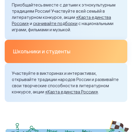
Приобщайтесь вместе с детьми к этнокультурным
традициям России! Участвуйте всей семьёй в
литературном конкурсе
, акции
«Карта единства
России»
и
скачивайте подборки
с национальными
играми, фильмами и музыкой.
Школьники и студенты
Участвуйте в
викторинах и интерактивах
,
открывайте традиции народов России и развивайте
свои творческие способности в
литературном
конкурсе
, акции
«Карта единства России»
.
Октябрь
Сентябрь
Август
Июль
Ноябрь
Май
Июнь