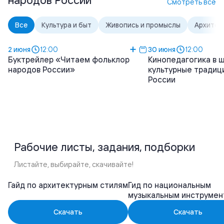
Смотреть всё
Все
Культура и быт
Живопись и промыслы
Архитек
2 июня
12:00
30 июня
12:00
Буктрейлер «Читаем фольклор
Кинопедагогика в ш
народов России»
культурные традиц
России
Рабочие листы, задания, подборки
Листайте, выбирайте, скачивайте!
Гайд по архитектурным стилям
Гид по национальным
музыкальным инструмен
Скачать
Скачать