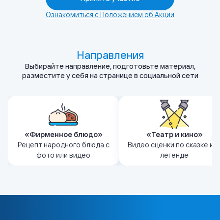
Ознакомиться с Положением об Акции
Направления
Выбирайте направление, подготовьте материал,
разместите у себя на странице в социальной сети
Расскажите о праздничном
Инсценируйте эпизод из
блюде своего народа,
народной сказки, легенды и
покажите его приготовление
предания, передав характе
«Фирменное блюдо»
«Театр и кино»
пошагово и добавьте
героев, сюжет и важные
Рецепт народного блюда с
Видео сценки по сказке ил
фотографии или видео
ценности, которые в них
фото или видео
легенде
процесса.
заложены.